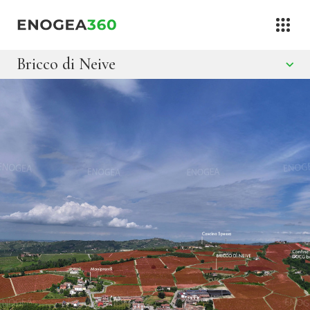
Vai al contenuto
Bricco di Neive