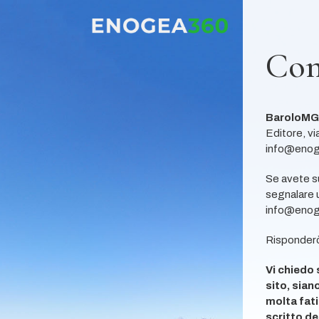
Con
BaroloM
Editore, vi
info@enog
Se avete s
segnalare 
info@enog
Risponderò 
Vi chiedo 
sito, sian
molta fat
scritto de