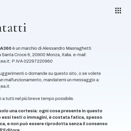
tatti
GA360
è un marchio di Alessandro Masnaghetti
a Santa Croce 6, 20900 Monza, Italia. e-mail:
ea.it; P.IVA 02297220960
uggerimenti o domande su questo sito, o se volete
un malfunzionamento, mandatemi un messaggio a:
ea.it
.
a tutti nel più breve tempo possibile.
solo una cortesia: ogni cosa presente in questo
o essi testi o immagini, è costata fatica, spesso
ica, e non può essere riprodotta senza il consenso
ll’Editore.