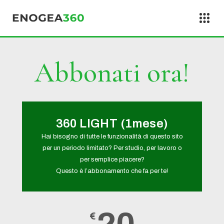
Vai al contenuto
Abbonati ora!
360 LIGHT (1mese)
Hai bisogno di tutte le funzionalità di questo sito
per un periodo limitato? Per studio, per lavoro o
per semplice piacere?
Questo è l’abbonamento che fa per te!
€