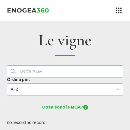
Vai al contenuto
Le vigne
Ordina per:
A-Z
Cosa sono le MGA?
no record no record