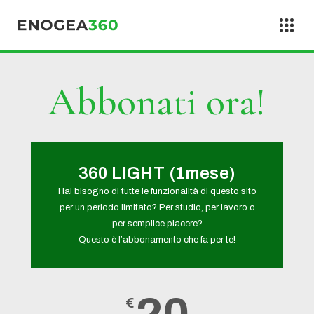
Vai al contenuto
Abbonati ora!
360 LIGHT (1mese)
Hai bisogno di tutte le funzionalità di questo sito
per un periodo limitato? Per studio, per lavoro o
per semplice piacere?
Questo è l’abbonamento che fa per te!
€