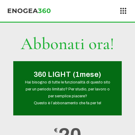
Vai al contenuto
Abbonati ora!
360 LIGHT (1mese)
Hai bisogno di tutte le funzionalità di questo sito
per un periodo limitato? Per studio, per lavoro o
per semplice piacere?
Questo è l’abbonamento che fa per te!
€