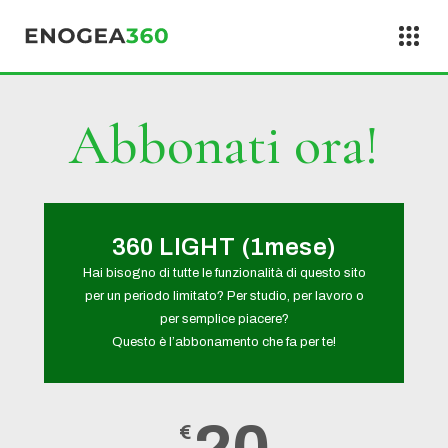
Vai al contenuto
Abbonati ora!
360 LIGHT (1mese)
Hai bisogno di tutte le funzionalità di questo sito
per un periodo limitato? Per studio, per lavoro o
per semplice piacere?
Questo è l’abbonamento che fa per te!
€