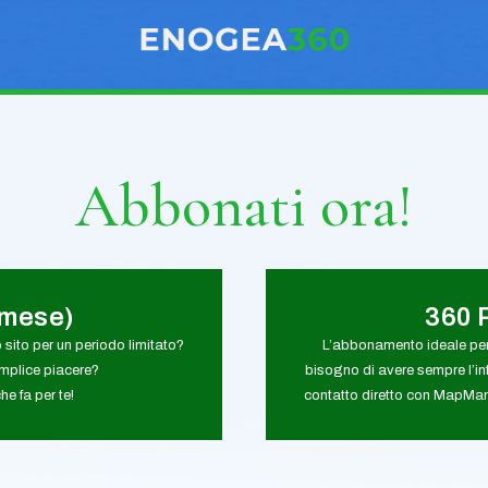
Abbonati ora!
1mese)
360 
o sito per un periodo limitato?
L’abbonamento ideale per
emplice piacere?
bisogno di avere sempre l’in
e fa per te!
contatto diretto con MapMan.