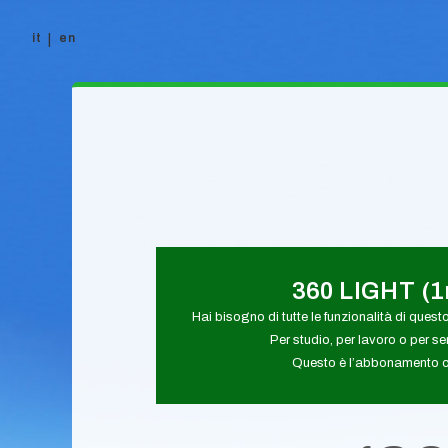
it
en
Vai al contenuto
360 LIGHT (
Hai bisogno di tutte le funzionalità di quest
Per studio, per lavoro o per s
Questo è l’abbonamento ch