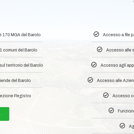
0
le 170 MGA del Barolo
Accesso a file 
1 comuni del Barolo​
Accesso alle s
l territorio del Barolo
Accesso agli appr
iende del Barolo
Accesso alle Aziend
ezione Registro
Accesso co
Funzione
a
Ag