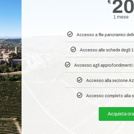
2
€
1 mese
Accesso a file panoramici del
Accesso alle schede degli 1
Accesso agli approfondimenti su
Accesso alla sezione Az
Accesso completo alla s
Acquista or