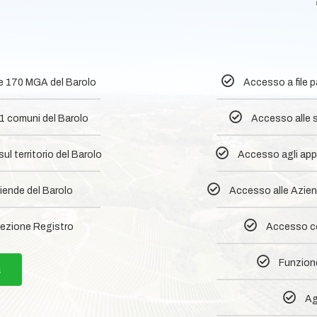
0
le 170 MGA del Barolo
Accesso a file 
1 comuni del Barolo​
Accesso alle s
l territorio del Barolo
Accesso agli appr
iende del Barolo
Accesso alle Aziend
ezione Registro
Accesso co
Funzione
a
Ag