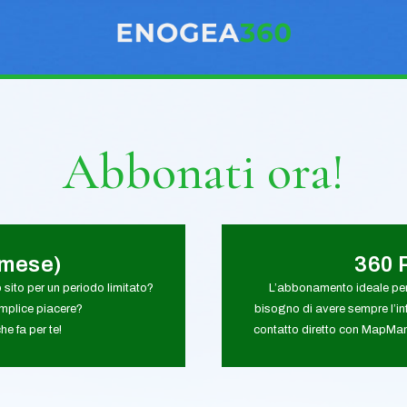
Abbonati ora!
1mese)
360 
o sito per un periodo limitato?
L’abbonamento ideale per
emplice piacere?
bisogno di avere sempre l’in
e fa per te!
contatto diretto con MapMan.