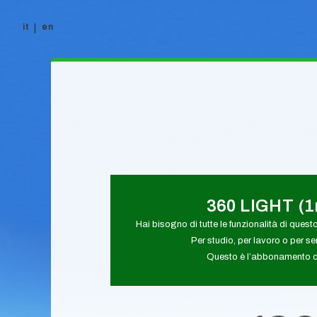
it
en
Vai al contenuto
360 LIGHT (
Hai bisogno di tutte le funzionalità di quest
Per studio, per lavoro o per s
Questo è l’abbonamento ch