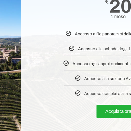
2
€
1 mese
Accesso a file panoramici del
Accesso alle schede degli 1
Accesso agli approfondimenti su
Accesso alla sezione Az
Accesso completo alla s
Acquista or