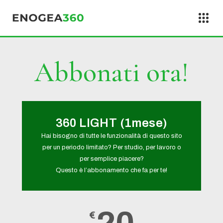
Vai al contenuto
Abbonati ora!
360 LIGHT (1mese)
Hai bisogno di tutte le funzionalità di questo sito
per un periodo limitato? Per studio, per lavoro o
per semplice piacere?
Questo è l’abbonamento che fa per te!
€