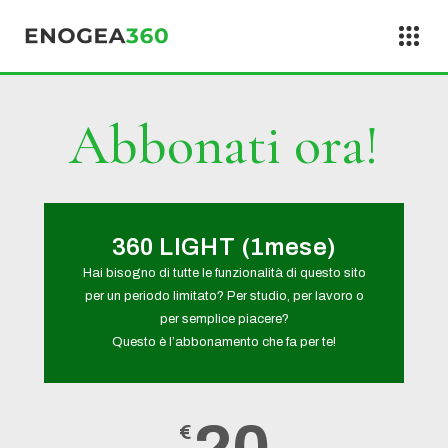
Vai al contenuto
Abbonati ora!
360 LIGHT (1mese)
Hai bisogno di tutte le funzionalità di questo sito
per un periodo limitato? Per studio, per lavoro o
per semplice piacere?
Questo è l’abbonamento che fa per te!
€