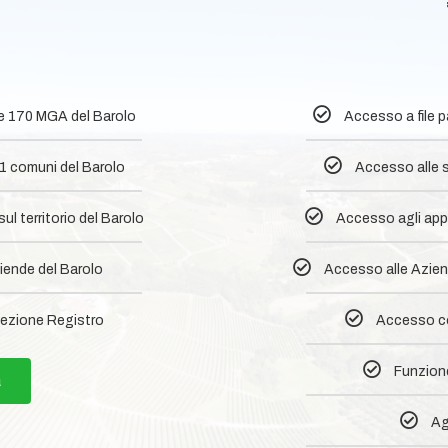
0
le 170 MGA del Barolo
Accesso a file 
1 comuni del Barolo​
Accesso alle s
l territorio del Barolo
Accesso agli appr
iende del Barolo
Accesso alle Aziend
ezione Registro
Accesso co
Funzione
a
Ag