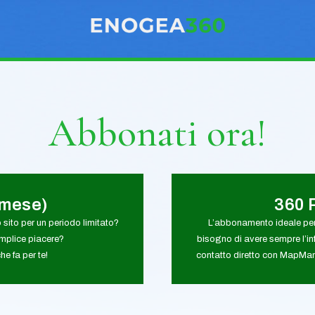
Abbonati ora!
1mese)
360 
o sito per un periodo limitato?
L’abbonamento ideale per
emplice piacere?
bisogno di avere sempre l’in
e fa per te!
contatto diretto con MapMan.