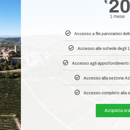
2
€
1 mese
Accesso a file panoramici del
Accesso alle schede degli 1
Accesso agli approfondimenti su
Accesso alla sezione Az
Accesso completo alla s
Acquista or