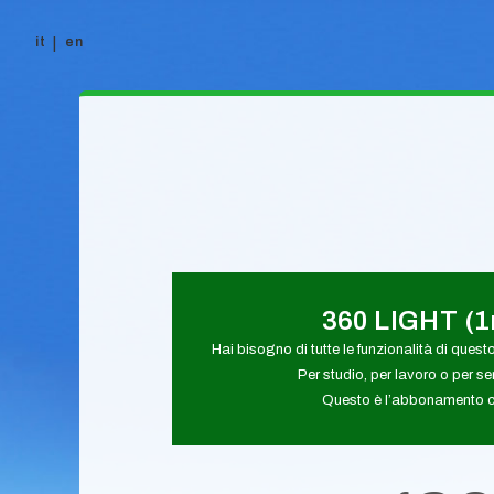
it
en
Vai al contenuto
360 LIGHT (
Hai bisogno di tutte le funzionalità di quest
Per studio, per lavoro o per s
Questo è l’abbonamento ch