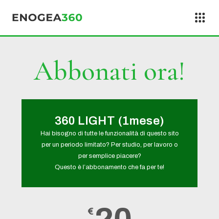
Vai al contenuto
Abbonati ora!
360 LIGHT (1mese)
Hai bisogno di tutte le funzionalità di questo sito
per un periodo limitato? Per studio, per lavoro o
per semplice piacere?
Questo è l’abbonamento che fa per te!
€