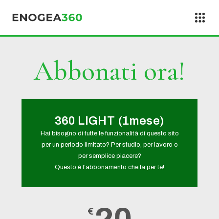
Vai al contenuto
Abbonati ora!
360 LIGHT (1mese)
Hai bisogno di tutte le funzionalità di questo sito
per un periodo limitato? Per studio, per lavoro o
per semplice piacere?
Questo è l’abbonamento che fa per te!
€