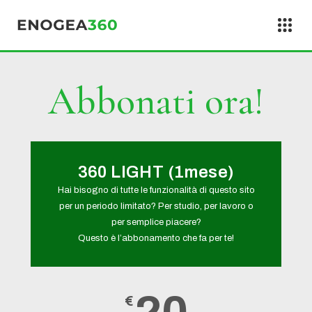
Vai al contenuto
Abbonati ora!
360 LIGHT (1mese)
Hai bisogno di tutte le funzionalità di questo sito
per un periodo limitato? Per studio, per lavoro o
per semplice piacere?
Questo è l’abbonamento che fa per te!
€