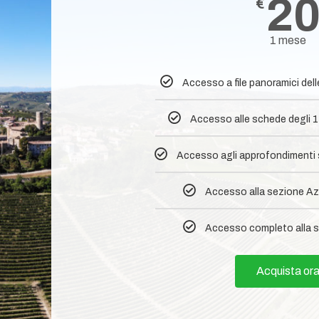
2
€
1 mese
Accesso a file panoramici del
Accesso alle schede degli 1
Accesso agli approfondimenti su
Accesso alla sezione Az
Accesso completo alla s
Acquista or