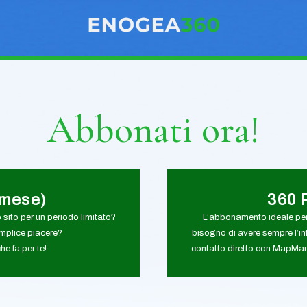
Abbonati ora!
1mese)
360 
o sito per un periodo limitato?
L’abbonamento ideale per
emplice piacere?
bisogno di avere sempre l’in
e fa per te!
contatto diretto con MapMan.