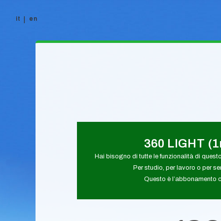
it
en
Vai al contenuto
360 LIGHT (
Hai bisogno di tutte le funzionalità di quest
Per studio, per lavoro o per s
Questo è l’abbonamento ch