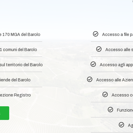
0
le 170 MGA del Barolo
Accesso a file 
1 comuni del Barolo​
Accesso alle s
l territorio del Barolo
Accesso agli appr
iende del Barolo
Accesso alle Aziend
ezione Registro
Accesso co
Funzione
a
Ag